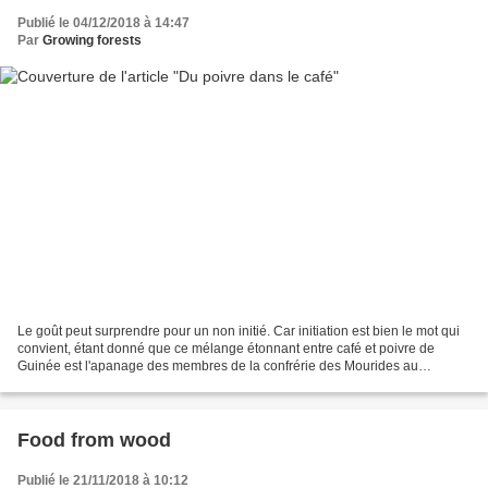
Publié le 04/12/2018 à 14:47
Par
Growing forests
Le goût peut surprendre pour un non initié. Car initiation est bien le mot qui
convient, étant donné que ce mélange étonnant entre café et poivre de
Guinée est l'apanage des membres de la confrérie des Mourides au
Sénégal. Le nom porte d'ailleurs celui...
Food from wood
Publié le 21/11/2018 à 10:12