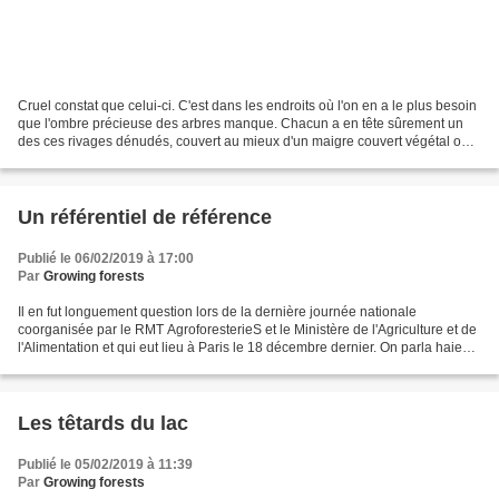
Cruel constat que celui-ci. C'est dans les endroits où l'on en a le plus besoin
que l'ombre précieuse des arbres manque. Chacun a en tête sûrement un
des ces rivages dénudés, couvert au mieux d'un maigre couvert végétal où
le soleil cuisant assaille les...
Un référentiel de référence
Publié le 06/02/2019 à 17:00
Par
Growing forests
Il en fut longuement question lors de la dernière journée nationale
coorganisée par le RMT AgroforesterieS et le Ministère de l'Agriculture et de
l'Alimentation et qui eut lieu à Paris le 18 décembre dernier. On parla haies,
bocages et arbres champêtres,...
Les têtards du lac
Publié le 05/02/2019 à 11:39
Par
Growing forests