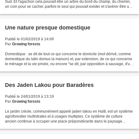
Sud..Et l'agachon cela pouvait être un arbre du bord du champ, du chemin,
un coin pour se cacher..parfois le seul qui pouvait exister et s'avérer être un
précieux promontoire dans...
Une nature presque domestique
Publié le 01/02/2019 à 14:00
Par
Growing forests
Domestique : se dit de tout ce qui concerne le domicile (mot dérivé, comme
domestique du latin domus la maison) et, par extension, de ce qui concerne
le ménage et la vie privée, ou encore "se dit, par opposition à sauvage, d'un
animal qui vit dans l'entourage...
Des Jaden Lakou pour Baradères
Publié le 24/01/2019 à 13:19
Par
Growing forests
Le jardin créole, communément appelé jaden lakou en Haïti, est un système
agroforestier multistrates et à usages multiples. Ce système de culture
ancien continue à occuper une place prépondérante dans le paysage
agraire et dans l’équilibre des petites...