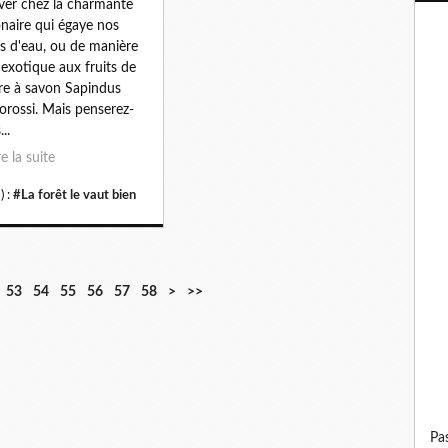
ver chez la charmante
naire qui égaye nos
s d'eau, ou de manière
 exotique aux fruits de
bre à savon Sapindus
rossi. Mais penserez-
..
re la suite
) :
#La forêt le vaut bien
53
54
55
56
57
58
>
>>
p