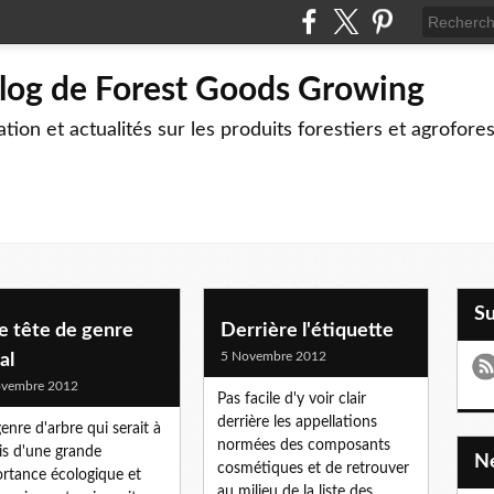
blog de Forest Goods Growing
tion et actualités sur les produits forestiers et agrofore
S
e tête de genre
Derrière l'étiquette
5 Novembre 2012
al
ovembre 2012
Pas facile d'y voir clair
derrière les appellations
enre d'arbre qui serait à
normées des composants
ois d'une grande
cosmétiques et de retrouver
rtance écologique et
au milieu de la liste des