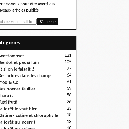
nnez-vous pour être averti des
veaux articles publiés.
Catégories
121
Anastomoses
105
ientôt et pas si loin
77
t si on le faisait..!
64
es arbres dans les champs
61
rod & Co
59
es bonnes feuilles
58
hare it
26
utti frutti
23
a forêt le vaut bien
18
hitine - cutine et chlorophylle
18
a forêt qui nourrit
18
a forêt qui soigne