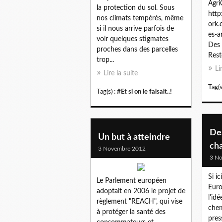
Agri
la protection du sol. Sous
http
nos climats tempérés, même
ork.
si il nous arrive parfois de
es-a
voir quelques stigmates
Des 
proches dans des parcelles
Rest
trop...
Li
Lire la suite
Tag(s
Tag(s) :
#Et si on le faisait..!
Des
Un but à atteindre
ch
3 Novembre 2012
3 N
Si ic
Le Parlement européen
Euro
adoptait en 2006 le projet de
l'id
règlement "REACH", qui vise
chem
à protéger la santé des
pres