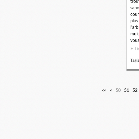
trou
sapo
cour
plus
l'ar
muko
vous.
Li
Tag(s
1
2
3
4
<<
<
50
51
52
0
0
0
0