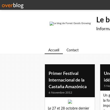
Le 
Informa
Accueil
Contact
Primer Festival
Un
Internacional de la
idé
5 N
Castaña Amazónica
6 Novembre 2012
Un g
la f
impo
Le 27 et 28 octobre dernier