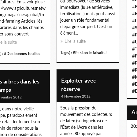
ou pourvoyeur de services
Cultures. En savoir plus :
#E
immédiats (lutte antiérosive,
://www.agriculturesnetw
#M
fertilisation..) mais peut aussi
org/magazines/global/tre
jouer un rôle fondamental
#L
nd-farming Articles liés :
d'épargne sur pied. C'est un
arbres dans les champs
#S
élément...
er sous couvert
#P
Lire la suite
#U
re la suite
#"
Tag(s) :
#Et si on le faisait..!
) :
#Des bonnes feuilles
#F
#P
#R
#M
Exploiter avec
 arbres dans les
#D
réserve
amps
#D
4 Novembre 2012
ovembre 2012
Sous la pression du
i, dans notre vieille
mouvement des collecteurs
pe, paradoxalement
de latex (seringueiros) de
ée refait lentement son
20
l'État de l'Acre dans les
in de retour sous la
années 80 appuyé par
sion de considérations