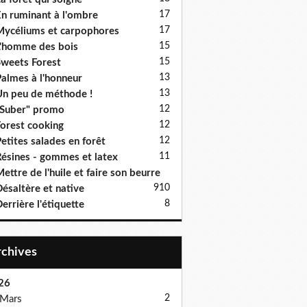
17
n ruminant à l'ombre
17
ycéliums et carpophores
15
'homme des bois
15
weets Forest
13
almes à l'honneur
13
n peu de méthode !
12
Suber" promo
12
orest cooking
12
etites salades en forêt
11
ésines - gommes et latex
ettre de l'huile et faire son beurre
9
10
ésaltère et native
8
errière l'étiquette
Archives
26
2
Mars