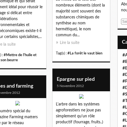
omique et qui serait
Abo
nombreux éléments (dont la
ément idéal pour réussir le
nou
majorité sont souvent des
age si délicat entre
substances chimiques de
idérations
E
synthèse au nom
ronnementales et
m
hermétique), le nom
oéconomiques existe-t-il
a
commun du...
r certains spécialistes,...
i
Lire la suite
re la suite
l
Tag(s) :
#La forêt le vaut bien
#
) :
#Mettre de l'huile et
e son beurre
#B
#E
#D
Epargne sur pied
#P
ees and farming
5 Novembre 2012
#D
ovembre 2012
#S
#T
L'arbre dans les systèmes
#L
agroforestiers ne joue pas
uméro spécial du
#C
simplement qu'un rôle
zine Farming matters
#L
productif (fourrage, fruits..)
é par le réseau
#L