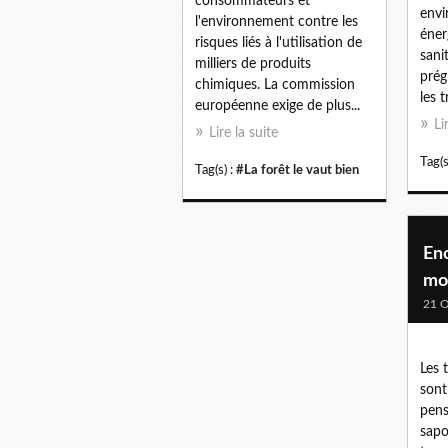
consommateurs et
envi
l'environnement contre les
éner
risques liés à l'utilisation de
sani
milliers de produits
prég
chimiques. La commission
les t
européenne exige de plus...
Li
Lire la suite
Tag(s
Tag(s) :
#La forêt le vaut bien
Enc
mo
21 O
Les 
sont
pens
sapo