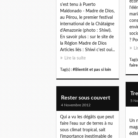
écon
s'est tenu à Puerto
l'él
Maldonado - Madre de Dios,
mari
au Pérou, le premier festival
cons
international de la Châtaigne
envi
d'Amazonie (photo : Shiwi).
soci
En savoir plus : sur le site de
? Pou
la Région Madre de Dios
Li
Articles liés : Shiwi c'est oui...
Lire la suite
Tag(s
fair
Tag(s) :
#Bientôt et pas si loin
Tr
Rester sous couvert
5 N
4 Novembre 2012
Qui a vu les dégâts que peut
Un n
faire l'eau sur de terres à nu
maga
sous climat tropical, sait
édit
l'importance inestimable de