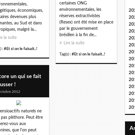
certaines ONG
ronnementales,
environnementales, les
20
gétiques, économiques,
réserves extractivistes
taires devenues plus
20
(Resex) ont été mise en place
nantes, au Sud et dans
20
par le gouvernement
ropiques, malgré la...
20
brésilien à la fin de...
re la suite
20
Lire la suite
20
) :
#Et si on le faisait..!
20
Tag(s) :
#Et si on le faisait..!
20
20
20
ore un qui se fait
20
usser !
20
ctobre 2012
20
20
20
tensioactifs naturels ne
 pas pléthore. Peut être
erez-vous aux
nines, que l'on peut