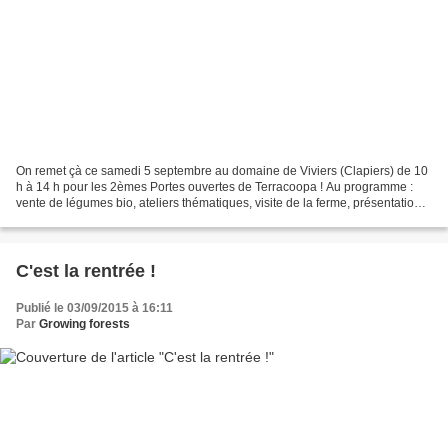
On remet çà ce samedi 5 septembre au domaine de Viviers (Clapiers) de 10
h à 14 h pour les 2èmes Portes ouvertes de Terracoopa ! Au programme :
vente de légumes bio, ateliers thématiques, visite de la ferme, présentation
des différents métiers de la coopérative,.....
C'est la rentrée !
Publié le 03/09/2015 à 16:11
Par
Growing forests