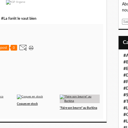
Abo
nou
,
#La forêt le vaut bien
E
m
a
i
l
post
0
#
#B
#E
#D
#P
#D
#S
#T
Coques en stock
#L
"Faire son beurre" au Burkina
#C
#L
#L