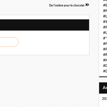
#E
De l'ombre pour le chocolat
#M
#L
#S
#P
#U
#"
#F
#P
#R
#M
#D
#D
20