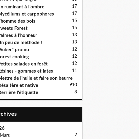
17
n ruminant à l'ombre
17
ycéliums et carpophores
15
'homme des bois
15
weets Forest
13
almes à l'honneur
13
n peu de méthode !
12
Suber" promo
12
orest cooking
12
etites salades en forêt
11
ésines - gommes et latex
ettre de l'huile et faire son beurre
9
10
ésaltère et native
8
errière l'étiquette
Archives
26
2
Mars