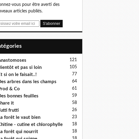
nnez-vous pour être averti des
veaux articles publiés.
Catégories
121
Anastomoses
105
ientôt et pas si loin
77
t si on le faisait..!
64
es arbres dans les champs
61
rod & Co
59
es bonnes feuilles
58
hare it
26
utti frutti
23
a forêt le vaut bien
18
hitine - cutine et chlorophylle
18
a forêt qui nourrit
18
a forêt qui soigne