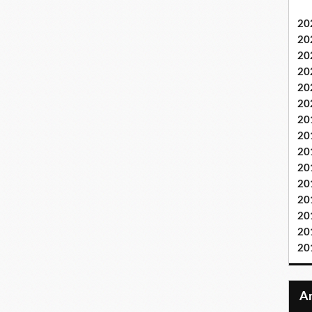
20
20
20
20
20
20
20
20
20
20
20
20
20
20
20