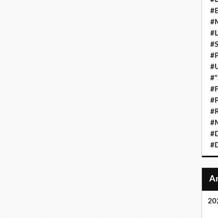
#E
#M
#L
#S
#P
#U
#"
#F
#P
#R
#M
#D
#D
20