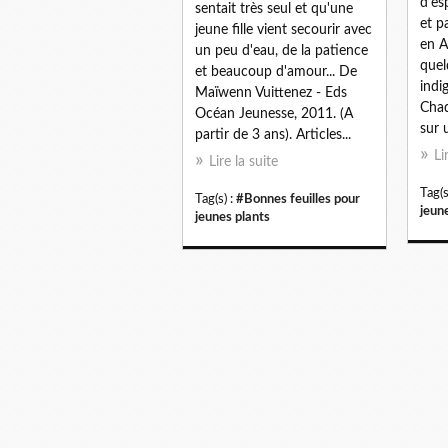
d'es
sentait très seul et qu'une
et p
jeune fille vient secourir avec
en A
un peu d'eau, de la patience
quel
et beaucoup d'amour... De
indi
Maïwenn Vuittenez - Eds
Chaq
Océan Jeunesse, 2011. (A
sur 
partir de 3 ans). Articles...
Li
Lire la suite
Tag(s
Tag(s) :
#Bonnes feuilles pour
jeun
jeunes plants