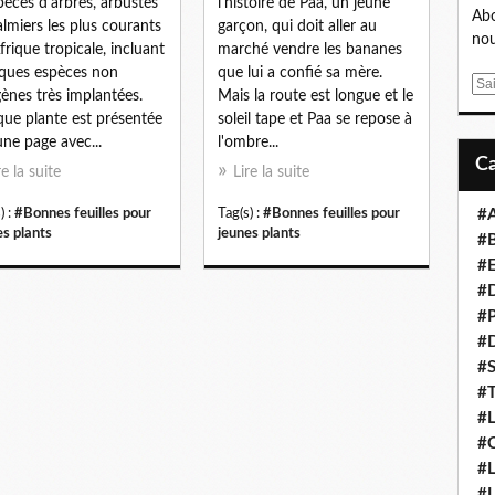
pèces d'arbres, arbustes
l'histoire de Paa, un jeune
Abo
almiers les plus courants
garçon, qui doit aller au
nou
frique tropicale, incluant
marché vendre les bananes
ques espèces non
que lui a confié sa mère.
E
gènes très implantées.
Mais la route est longue et le
m
ue plante est présentée
soleil tape et Paa se repose à
a
une page avec...
l'ombre...
i
re la suite
Lire la suite
l
) :
#Bonnes feuilles pour
Tag(s) :
#Bonnes feuilles pour
#
es plants
jeunes plants
#B
#E
#D
#P
#D
#S
#T
#L
#C
#L
#L