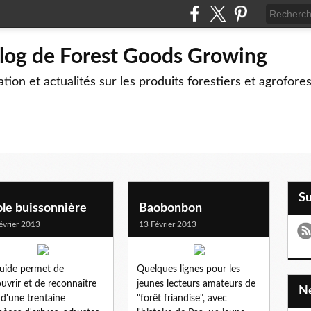
blog de Forest Goods Growing
tion et actualités sur les produits forestiers et agrofore
S
nes plants
le buissonnière
Baobonbon
évrier 2013
13 Février 2013
uide permet de
Quelques lignes pour les
uvrir et de reconnaître
jeunes lecteurs amateurs de
 d'une trentaine
"forêt friandise", avec