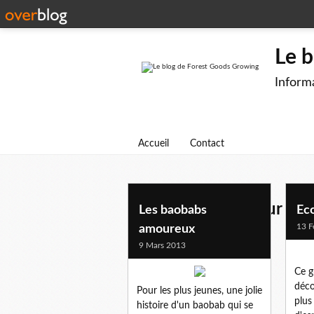
Le 
Informa
Accueil
Contact
bonnes feuilles pour jeu
Les baobabs
Eco
13 F
amoureux
9 Mars 2013
Ce g
déco
Pour les plus jeunes, une jolie
plus
histoire d'un baobab qui se