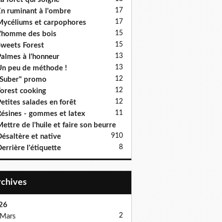
17
n ruminant à l'ombre
17
ycéliums et carpophores
15
'homme des bois
15
weets Forest
13
almes à l'honneur
13
n peu de méthode !
12
Suber" promo
12
orest cooking
12
etites salades en forêt
11
ésines - gommes et latex
ettre de l'huile et faire son beurre
9
10
ésaltère et native
8
errière l'étiquette
Archives
26
2
Mars