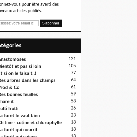
nnez-vous pour être averti des
veaux articles publiés.
Catégories
121
Anastomoses
105
ientôt et pas si loin
77
t si on le faisait..!
64
es arbres dans les champs
61
rod & Co
59
es bonnes feuilles
58
hare it
26
utti frutti
23
a forêt le vaut bien
18
hitine - cutine et chlorophylle
18
a forêt qui nourrit
18
a forêt qui soigne