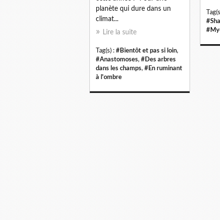
planète qui dure dans un
Tag(s
climat...
#Sha
#Myc
Lire la suite
Tag(s) :
#Bientôt et pas si loin
,
#Anastomoses
,
#Des arbres
dans les champs
,
#En ruminant
à l'ombre