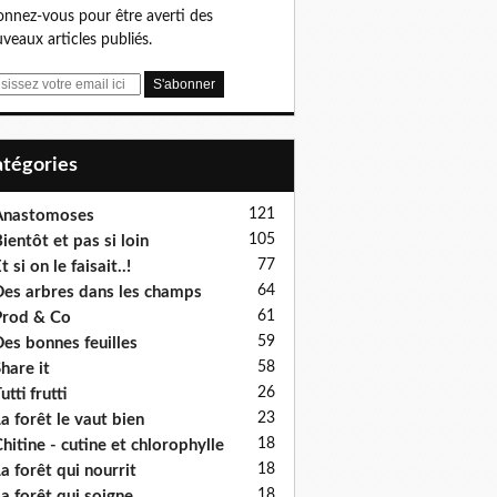
nnez-vous pour être averti des
veaux articles publiés.
Catégories
121
Anastomoses
105
ientôt et pas si loin
77
t si on le faisait..!
64
es arbres dans les champs
61
rod & Co
59
es bonnes feuilles
58
hare it
26
utti frutti
23
a forêt le vaut bien
18
hitine - cutine et chlorophylle
18
a forêt qui nourrit
18
a forêt qui soigne