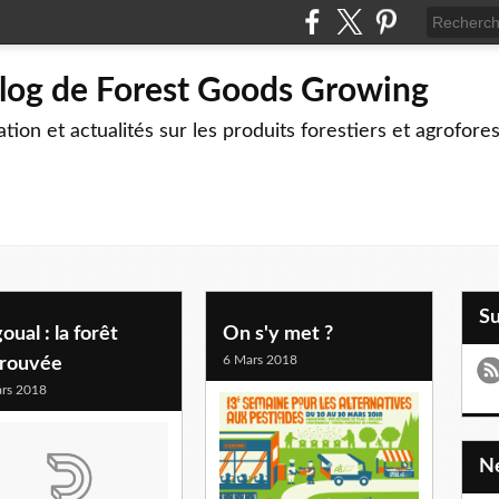
blog de Forest Goods Growing
tion et actualités sur les produits forestiers et agrofore
S
oual : la forêt
On s'y met ?
6 Mars 2018
trouvée
rs 2018