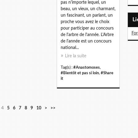
pas n'importe lequel, un
beau, un vieux, un charmant,
un fascinant, un parlant, un
L
proche vous avez le choix
pour participer au concours
For
de l'arbre de l'année. L'Arbre
de l'année est un concours
national...
Lire la suite
Tag(s) :
#Anastomoses
,
#Bientôt et pas si loin
,
#Share
it
4
5
6
7
8
9
10
>
>>