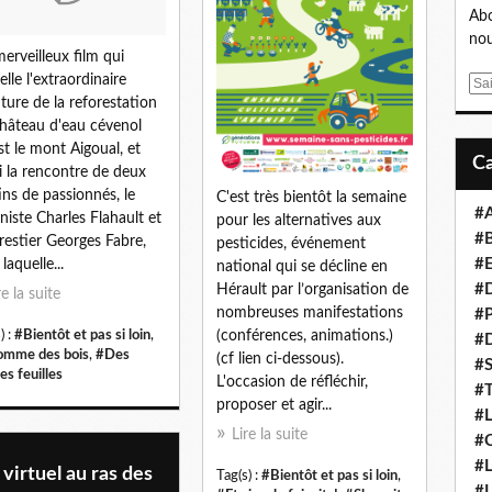
Abo
nou
erveilleux film qui
elle l'extraordinaire
E
ture de la reforestation
m
hâteau d'eau cévenol
a
st le mont Aigoual, et
i
i la rencontre de deux
l
ins de passionnés, le
C'est très bientôt la semaine
#
niste Charles Flahault et
pour les alternatives aux
#B
orestier Georges Fabre,
pesticides, événement
#E
laquelle...
national qui se décline en
#D
Hérault par l’organisation de
re la suite
nombreuses manifestations
#P
) :
#Bientôt et pas si loin
,
(conférences, animations.)
#D
omme des bois
,
#Des
(cf lien ci-dessous).
#S
es feuilles
L'occasion de réfléchir,
#T
proposer et agir...
#L
Lire la suite
#C
#L
virtuel au ras des
Tag(s) :
#Bientôt et pas si loin
,
#L