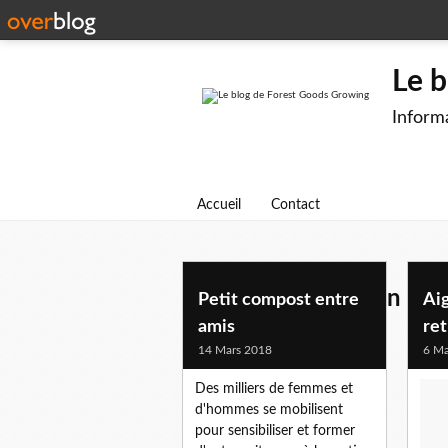
Le 
Informa
Accueil
Contact
bientot et pas si loin
Petit compost entre
Aig
amis
re
14 Mars 2018
6 Ma
Des milliers de femmes et
d'hommes se mobilisent
pour sensibiliser et former