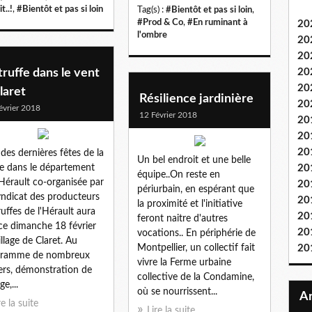
t..!
,
#Bientôt et pas si loin
Tag(s) :
#Bientôt et pas si loin
,
#Prod & Co
,
#En ruminant à
20
l'ombre
20
20
truffe dans le vent
20
20
laret
Résilience jardinière
20
évrier 2018
12 Février 2018
20
20
20
des dernières fêtes de la
Un bel endroit et une belle
fe dans le département
20
équipe..On reste en
'Hérault co-organisée par
20
périurbain, en espérant que
yndicat des producteurs
20
la proximité et l'initiative
ruffes de l'Hérault aura
20
feront naitre d'autres
 ce dimanche 18 février
20
vocations.. En périphérie de
illage de Claret. Au
Montpellier, un collectif fait
20
gramme de nombreux
vivre la Ferme urbaine
iers, démonstration de
collective de la Condamine,
e,...
où se nourrissent...
re la suite
Lire la suite