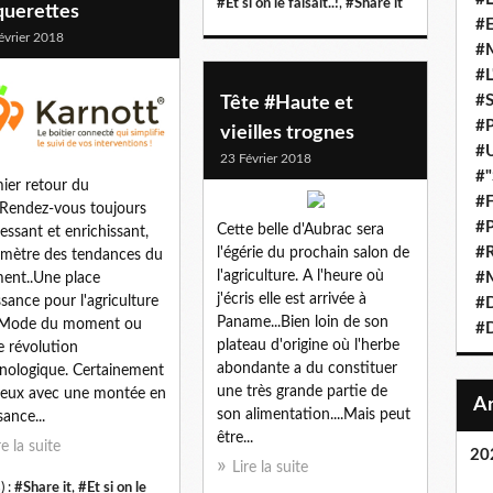
#Et si on le faisait..!
,
#Share it
querettes
#E
évrier 2018
#M
#L
#S
Tête #Haute et
#P
vieilles trognes
#U
23 Février 2018
#"
ier retour du
#F
.Rendez-vous toujours
#P
Cette belle d'Aubrac sera
ressant et enrichissant,
#R
l'égérie du prochain salon de
mètre des tendances du
l'agriculture. A l'heure où
#M
nt..Une place
j'écris elle est arrivée à
ssance pour l'agriculture
#D
Paname...Bien loin de son
..Mode du moment ou
#D
plateau d'origine où l'herbe
le révolution
abondante a du constituer
nologique. Certainement
une très grande partie de
deux avec une montée en
son alimentation....Mais peut
sance...
être...
re la suite
20
Lire la suite
) :
#Share it
,
#Et si on le