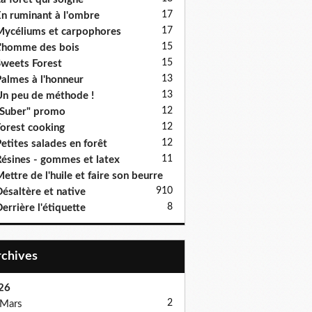
17
n ruminant à l'ombre
17
ycéliums et carpophores
15
'homme des bois
15
weets Forest
13
almes à l'honneur
13
n peu de méthode !
12
Suber" promo
12
orest cooking
12
etites salades en forêt
11
ésines - gommes et latex
ettre de l'huile et faire son beurre
9
10
ésaltère et native
8
errière l'étiquette
Archives
26
2
Mars