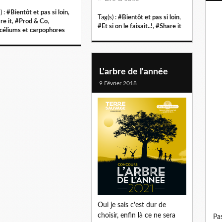
) :
#Bientôt et pas si loin
,
Tag(s) :
#Bientôt et pas si loin
,
re it
,
#Prod & Co
,
#Et si on le faisait..!
,
#Share it
éliums et carpophores
L'arbre de l'année
9 Février 2018
Oui je sais c'est dur de
choisir, enfin là ce ne sera
p