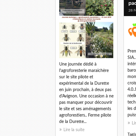
pa
28 F
Prem
SIA.
inté
Une journée dédié à
baro
l'agroforesterie maraichère
mome
sur le site pilote et
croi
expérimental de la Durette
4.0
en juin prochain, à deux pas
réel
d'Avignon. Une occasion à ne
tech
pas manquer pour découvrir
les 
le site et ses aménagements
puis
agroforestiers.. Ferme pilote
de la Durette...
Li
Lire la suite
Tag(s