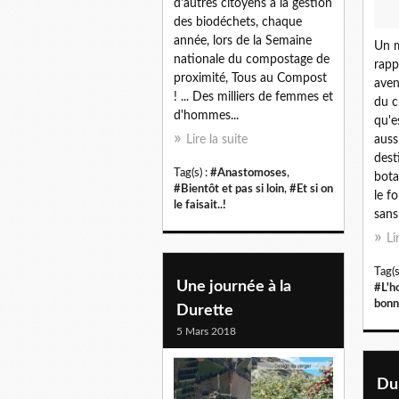
d'autres citoyens à la gestion
des biodéchets, chaque
année, lors de la Semaine
Un m
nationale du compostage de
rapp
proximité, Tous au Compost
aven
! ... Des milliers de femmes et
du c
d'hommes...
qu'e
auss
Lire la suite
dest
Tag(s) :
#Anastomoses
,
bota
#Bientôt et pas si loin
,
#Et si on
le f
le faisait..!
sans 
Li
Tag(s
Une journée à la
#L'h
bonn
Durette
5 Mars 2018
Du 