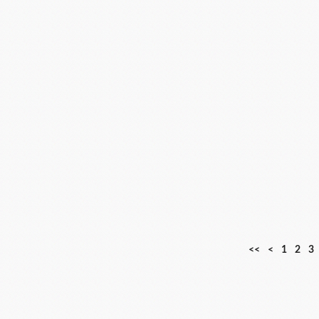
<<
<
1
2
3