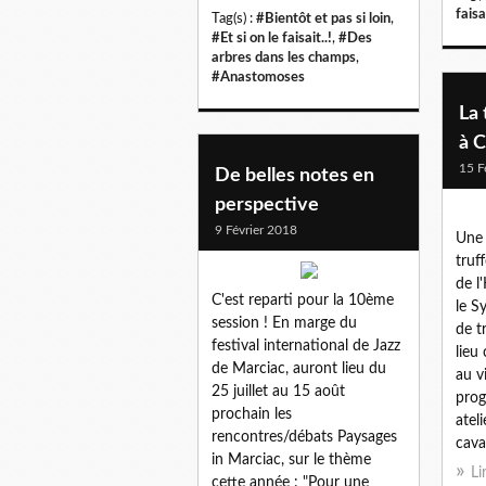
faisai
Tag(s) :
#Bientôt et pas si loin
,
#Et si on le faisait..!
,
#Des
arbres dans les champs
,
#Anastomoses
La 
à C
15 F
De belles notes en
perspective
9 Février 2018
Une 
truf
de l
C'est reparti pour la 10ème
le S
session ! En marge du
de t
festival international de Jazz
lieu
de Marciac, auront lieu du
au v
25 juillet au 15 août
pro
prochain les
atel
rencontres/débats Paysages
cavag
in Marciac, sur le thème
Li
cette année : "Pour une