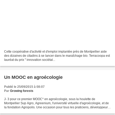
Cette coopérative d'activité et d'emploi implantée près de Montpellier aide
des dizaines de citadins à se lancer dans le maraîchage bio. Terracoopa est
lauréat du prix " innovation sociétal...
Un MOOC en agroécologie
Publié le 25/09/2015 à 08:07
Par
Growing forests
J- 3 pour ce premier MOOC* en agroécologie, sous la houlette de
Montpellier Sup Agro, Agreenium, l'université virtuelle d'agroécologie, et de
la fondation Agropolis. Une occasion pour tous les praticiens, développeurs,
chercheurs, de parfaire leur connaissance....