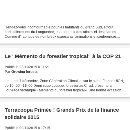
Rendez-vous incontournable pour les habitants du grand Sud, et tout
particulièrement du Languedoc, et amoureux des arbres et des plantes.
Comme d'habitude de nombreux exposants, animations et conférences
prévus durant ces deux jours dédiés dans le très...
Le "Mémento du forestier tropical" à la COP 21
Publié le 23/11/2015 à 11:21
Par
Growing forests
Le Lundi 7 décembre, Zone Génération Climat, et sur le stand France UICN,
de 10h00 - 11h00 Dominique Louppe, forestier au Cirad, présentera
l’ouvrage technique «Mémento du forestier tropical». Une bonne occasion
de découvrir la version actualisée et renouvelé...
Terracoopa Primée ! Grands Prix de la finance
solidaire 2015
Publié le 09/11/2015 à 17:15