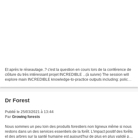
Et après le réseautage..? c'est la question en cours lors de la conférence de
clôture du très intéressant projet INCREDIBLE ...(à suivre) The session will
explore main INCREDIBLE knowledge-to-practice outputs including: policy
recommendations at the EU,...
Dr Forest
Publié le 25/03/2021 à 13:44
Par
Growing forests
Nous sommes un peu loin des produits forestiers non ligneux même si nous
restons dans un des services essentiels de la forêt. L'impact positif des forêts
et des arbres sur la santé humaine est aujourd'hui de plus en plus validé par