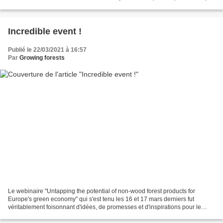
différentes recherches...
Incredible event !
Publié le 22/03/2021 à 16:57
Par
Growing forests
Le webinaire "Untapping the potential of non-wood forest products for
Europe's green economy" qui s'est tenu les 16 et 17 mars derniers fut
véritablement foisonnant d'idées, de promesses et d'inspirations pour le
futur. Malgré les restrictions posées...