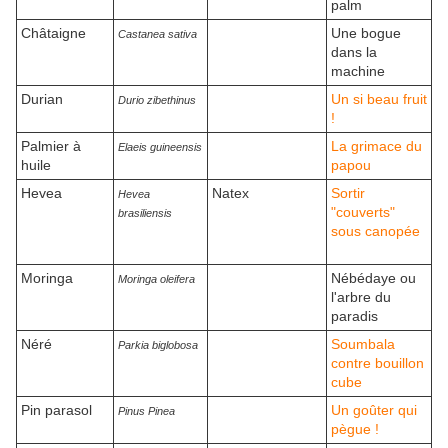
palm
Châtaigne
Une bogue
Castanea sativa
dans la
machine
Durian
Un si beau fruit
Durio zibethinus
!
Palmier à
La grimace du
Elaeis guineensis
huile
papou
Hevea
Natex
Sortir
Hevea
"couverts"
brasiliensis
sous canopée
Moringa
Nébédaye ou
Moringa oleifera
l'arbre du
paradis
Néré
Soumbala
Parkia biglobosa
contre bouillon
cube
Pin parasol
Un goûter qui
Pinus Pinea
pègue !