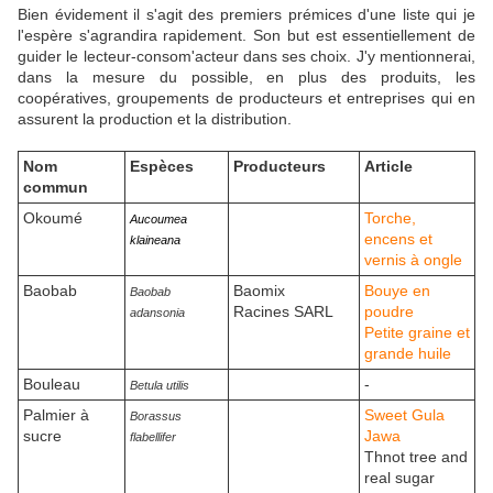
Bien évidement il s'agit des premiers prémices d'une liste qui je
l'espère s'agrandira rapidement. Son but est essentiellement de
guider le lecteur-consom'acteur dans ses choix. J'y mentionnerai,
dans la mesure du possible, en plus des produits, les
coopératives, groupements de producteurs et entreprises qui en
assurent la production et la distribution.
Nom
Espèces
Producteurs
Article
commun
Okoumé
Torche,
Aucoumea
encens et
klaineana
vernis à ongle
Baobab
Baomix
Bouye en
Baobab
Racines SARL
poudre
adansonia
Petite graine et
grande huile
Bouleau
-
Betula utilis
Palmier à
Sweet Gula
Borassus
sucre
Jawa
flabellifer
Thnot tree and
real sugar