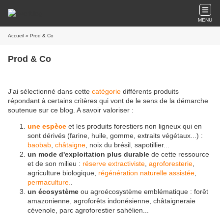
MENU
Accueil
» Prod & Co
Prod & Co
J'ai sélectionné dans cette
catégorie
différents produits
répondant à certains critères qui vont de le sens de la démarche
soutenue sur ce blog. A savoir valoriser :
une espèce
et les produits forestiers non ligneux qui en
sont dérivés (farine, huile, gomme, extraits végétaux...) :
baobab
,
châtaigne
, noix du brésil, sapotillier...
un mode d'exploitation plus durable
de cette ressource
et de son milieu :
réserve extractiviste
,
agroforesterie
,
agriculture biologique,
régénération naturelle assistée
,
permaculture
.
.
un écosystème
ou agroécosystème emblématique : forêt
amazonienne, agroforêts indonésienne, châtaigneraie
cévenole, parc agroforestier sahélien...