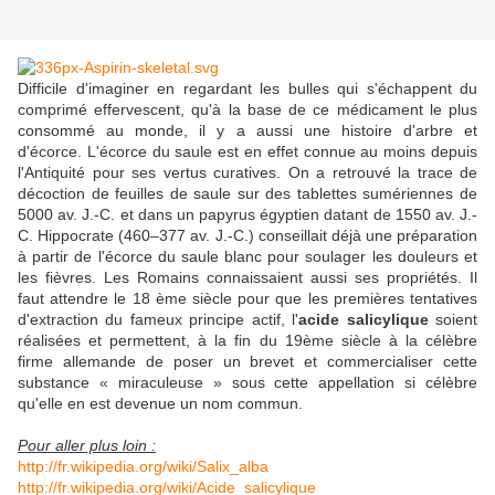
Difficile d'imaginer en regardant les bulles qui s'échappent du
comprimé effervescent, qu'à la base de ce médicament le plus
consommé au monde, il y a aussi une histoire d'arbre et
d'écorce. L'écorce du saule est en effet connue au moins depuis
l'Antiquité pour ses vertus curatives. On a retrouvé la trace de
décoction de feuilles de saule sur des tablettes sumériennes de
5000 av. J.-C. et dans un papyrus égyptien datant de 1550 av. J.-
C. Hippocrate (460–377 av. J.-C.) conseillait déjà une préparation
à partir de l'écorce du saule blanc pour soulager les douleurs et
les fièvres. Les Romains connaissaient aussi ses propriétés. Il
faut attendre le 18 ème siècle pour que les premières tentatives
d'extraction du fameux principe actif, l'
acide salicylique
soient
réalisées et permettent, à la fin du 19ème siècle à la célèbre
firme allemande de poser un brevet et commercialiser cette
substance « miraculeuse » sous cette appellation si célèbre
qu'elle en est devenue un nom commun.
Pour aller plus loin :
http://fr.wikipedia.org/wiki/Salix_alba
http://fr.wikipedia.org/wiki/Acide_salicylique