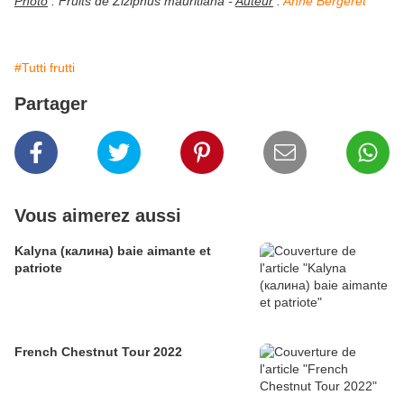
Photo
: Fruits de Ziziphus mauritiana -
Auteur
:
Anne Bergeret
#Tutti frutti
Partager
Vous aimerez aussi
Kalyna (калина) baie aimante et
patriote
French Chestnut Tour 2022