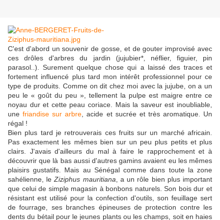
C'est d'abord un souvenir de gosse, et de gouter improvisé avec
ces drôles d'arbres du jardin (jujubier*, néflier, figuier, pin
parasol..). Surement quelque chose qui a laissé des traces et
fortement influencé plus tard mon intérêt professionnel pour ce
type de produits. Comme on dit chez moi avec la jujube, on a un
peu le « goût du peu », tellement la pulpe est maigre entre ce
noyau dur et cette peau coriace. Mais la saveur est inoubliable,
une
friandise sur arbre
, acide et sucrée et très aromatique. Un
régal !
Bien plus tard je retrouverais ces fruits sur un marché africain.
Pas exactement les mêmes bien sur un peu plus petits et plus
clairs. J'avais d'ailleurs du mal à faire le rapprochement et à
découvrir que là bas aussi d'autres gamins avaient eu les mêmes
plaisirs gustatifs. Mais au Sénégal comme dans toute la zone
sahélienne, le
Ziziphus mauritiana
, a un rôle bien plus important
que celui de simple magasin à bonbons naturels. Son bois dur et
résistant est utilisé pour la confection d'outils, son feuillage sert
de fourrage, ses branches épineuses de protection contre les
dents du bétail pour le jeunes plants ou les champs, soit en haies