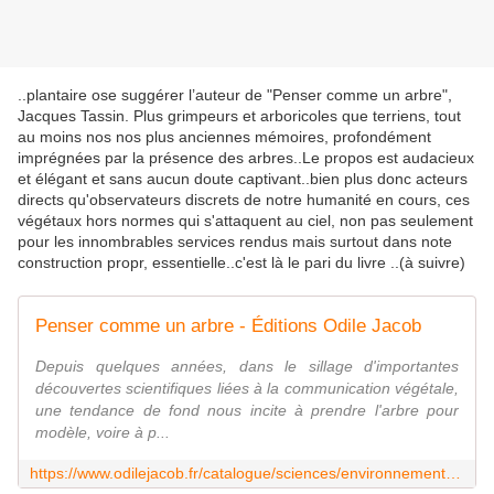
..plantaire ose suggérer l’auteur de "Penser comme un arbre",
Jacques Tassin. Plus grimpeurs et arboricoles que terriens, tout
au moins nos nos plus anciennes mémoires, profondément
imprégnées par la présence des arbres..Le propos est audacieux
et élégant et sans aucun doute captivant..bien plus donc acteurs
directs qu'observateurs discrets de notre humanité en cours, ces
végétaux hors normes qui s'attaquent au ciel, non pas seulement
pour les innombrables services rendus mais surtout dans note
construction propr, essentielle..c'est là le pari du livre ..(à suivre)
Penser comme un arbre - Éditions Odile Jacob
Depuis quelques années, dans le sillage d'importantes
découvertes scientifiques liées à la communication végétale,
une tendance de fond nous incite à prendre l'arbre pour
modèle, voire à p...
https://www.odilejacob.fr/catalogue/sciences/environnement-developpement-durable/penser-comme-un-arbre_9782738144362.php