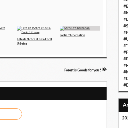
#E
#M
#L
#S
#P
e
Sortie d'hibernation
#U
Fête de l'Arbre et de la Forêt
Urbaine
#"
#F
#P
#R
Forest is Goods for you !
#M
#D
#D
20