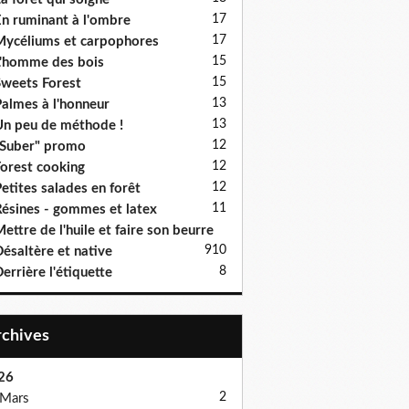
17
n ruminant à l'ombre
17
ycéliums et carpophores
15
'homme des bois
15
weets Forest
13
almes à l'honneur
13
n peu de méthode !
12
Suber" promo
12
orest cooking
12
etites salades en forêt
11
ésines - gommes et latex
ettre de l'huile et faire son beurre
9
10
ésaltère et native
8
errière l'étiquette
Archives
26
2
Mars