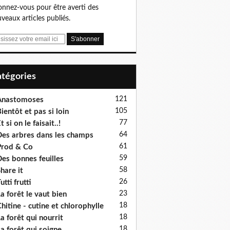
nnez-vous pour être averti des
veaux articles publiés.
Catégories
121
Anastomoses
105
ientôt et pas si loin
77
t si on le faisait..!
64
es arbres dans les champs
61
rod & Co
59
es bonnes feuilles
58
hare it
26
utti frutti
23
a forêt le vaut bien
18
hitine - cutine et chlorophylle
18
a forêt qui nourrit
18
a forêt qui soigne